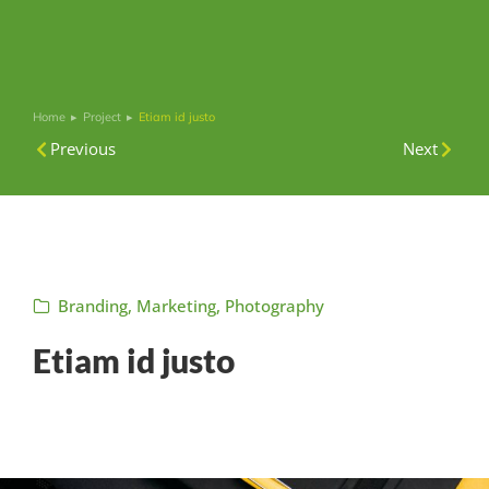
Home
Project
Etiam id justo
Je bent hier:
Previous
Next
Branding
,
Marketing
,
Photography
Etiam id justo