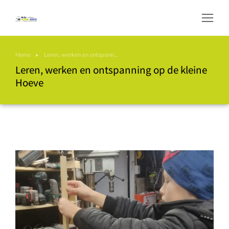
Leren, werken en ontspanning op de kleine Hoeve
Home
Leren, werken en ontspann…
Je bent hier:
Leren, werken en ontspanning op de kleine
Hoeve